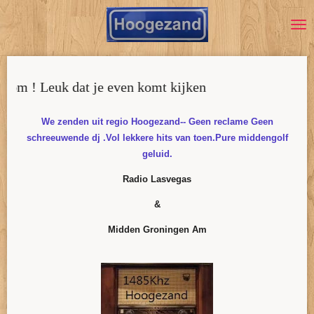
Ga
direct
naar
de
hoofdinhoud
om ! Leuk dat je even komt kijken
We zenden uit regio Hoogezand-- Geen reclame Geen
schreeuwende dj .Vol lekkere hits van toen.Pure middengolf
geluid.
Radio Lasvegas
&
Midden Groningen Am